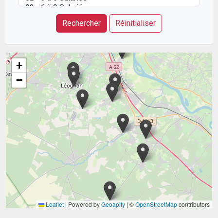
Rechercher
Réinitialiser
+
−
Leaflet
|
Powered by
Geoapify
| ©
OpenStreetMap
contributors