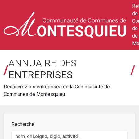
Ret
de 
Co
de
de
Mo
ANNUAIRE DES
/
/
ENTREPRISES
Découvrez les entreprises de la Communauté de
Communes de Montesquieu.
Recherche