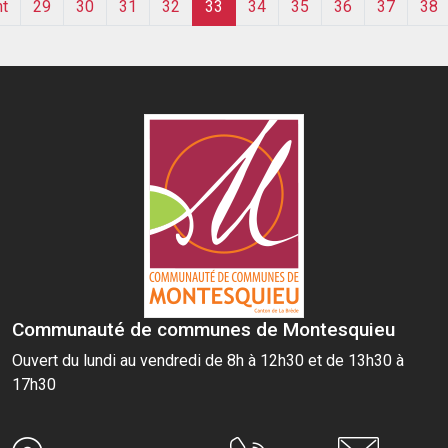
t
29
30
31
32
33
34
35
36
37
38
Communauté de communes de Montesquieu
Ouvert du lundi au vendredi de 8h à 12h30 et de 13h30 à
17h30