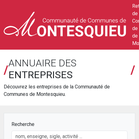
Ret
de 
Co
de
de
Mo
ANNUAIRE DES
/
/
ENTREPRISES
Découvrez les entreprises de la Communauté de
Communes de Montesquieu.
Recherche