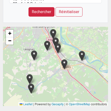
Rechercher
Réinitialiser
+
−
Leaflet
|
Powered by
Geoapify
| ©
OpenStreetMap
contributors