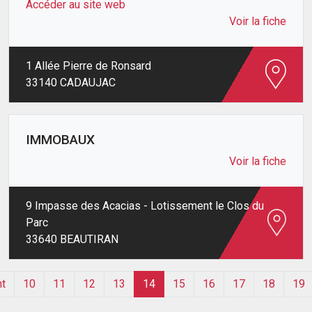
Accéder au site web
Voir la fiche
1 Allée Pierre de Ronsard
33140 CADAUJAC
IMMOBAUX
Voir la fiche
9 Impasse des Acacias - Lotissement le Clos du
Parc
33640 BEAUTIRAN
t
10
11
12
13
14
15
16
17
18
19