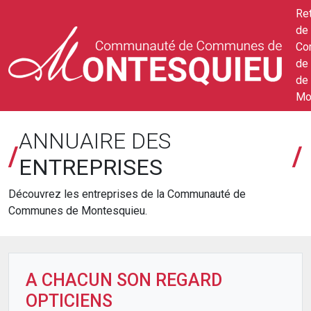
Ret
de 
Co
de
de
Mo
ANNUAIRE DES
/
/
ENTREPRISES
Découvrez les entreprises de la Communauté de
Communes de Montesquieu.
A CHACUN SON REGARD
OPTICIENS