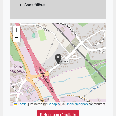
Sans filière
+
−
Leaflet
|
Powered by
Geoapify
| ©
OpenStreetMap
contributors
Retour aux résultats