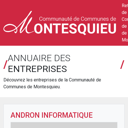
Ret
de 
Co
de
de
Mo
ANNUAIRE DES
/
/
ENTREPRISES
Découvrez les entreprises de la Communauté de
Communes de Montesquieu.
ANDRON INFORMATIQUE