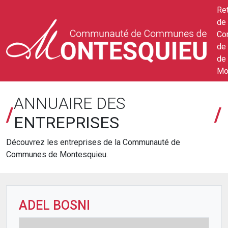
Ret
de 
Co
de
de
Mo
ANNUAIRE DES
/
/
ENTREPRISES
Découvrez les entreprises de la Communauté de
Communes de Montesquieu.
ADEL BOSNI