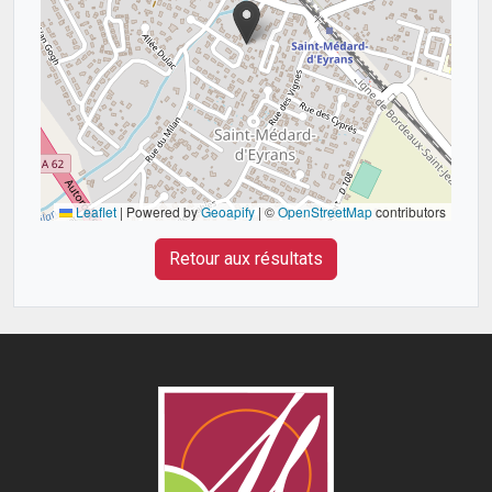
Leaflet
|
Powered by
Geoapify
| ©
OpenStreetMap
contributors
Retour aux résultats