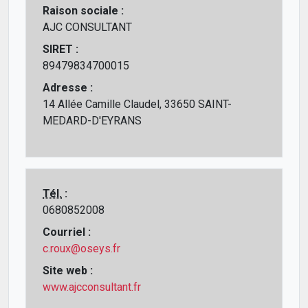
Raison sociale :
AJC CONSULTANT
SIRET :
89479834700015
Adresse :
14 Allée Camille Claudel, 33650 SAINT-
MEDARD-D'EYRANS
Tél.
:
0680852008
Courriel :
c.roux@oseys.fr
Site web :
www.ajcconsultant.fr