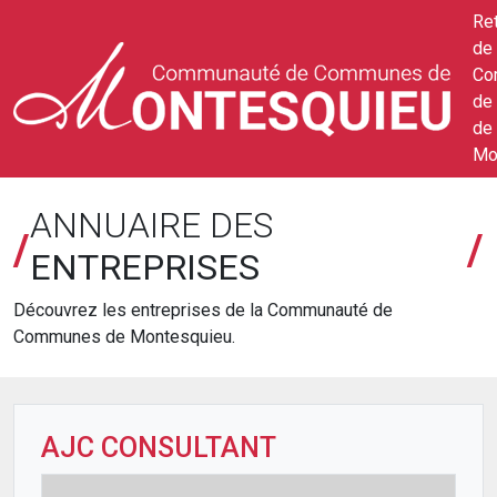
Ret
de 
Co
de
de
Mo
ANNUAIRE DES
/
/
ENTREPRISES
Découvrez les entreprises de la Communauté de
Communes de Montesquieu.
AJC CONSULTANT