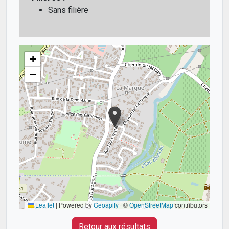
Sans filière
+
−
Leaflet
|
Powered by
Geoapify
| ©
OpenStreetMap
contributors
Retour aux résultats