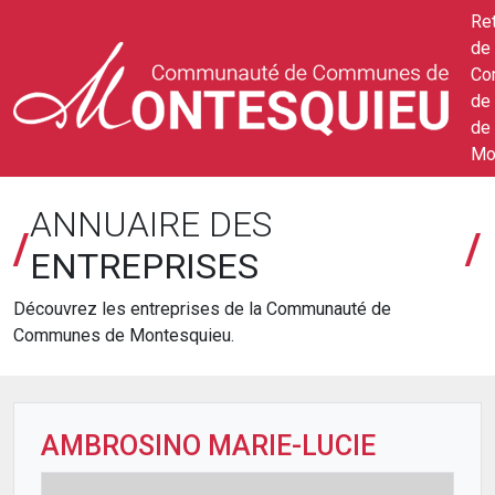
Ret
de 
Co
de
de
Mo
ANNUAIRE DES
/
/
ENTREPRISES
Découvrez les entreprises de la Communauté de
Communes de Montesquieu.
AMBROSINO MARIE-LUCIE