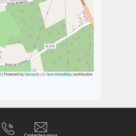
t
|
Powered by
Geoapify
| ©
OpenStreetMap
contributors
Contactez-nous