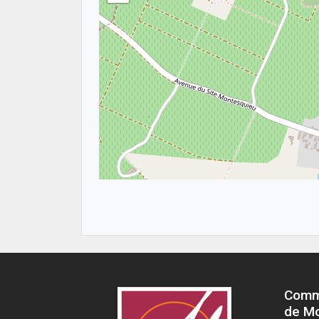
Comm
de M