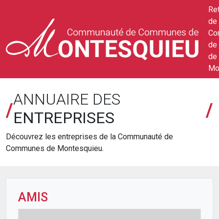
Ret
de 
Co
de
de
Mo
ANNUAIRE DES
/
/
ENTREPRISES
Découvrez les entreprises de la Communauté de
Communes de Montesquieu.
AMIS