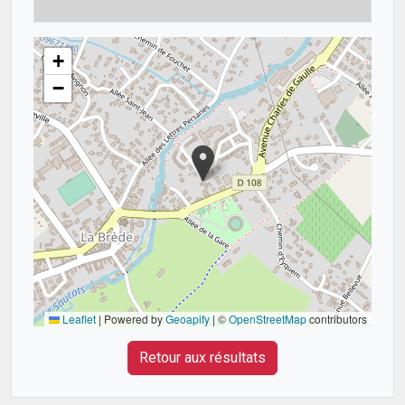
+
−
Leaflet
|
Powered by
Geoapify
| ©
OpenStreetMap
contributors
Retour aux résultats