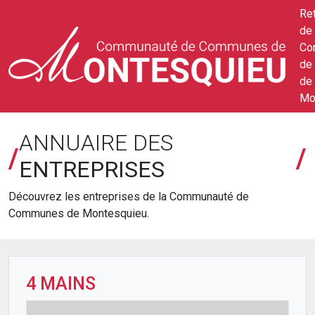
Ret
de 
Co
de
de
Mo
ANNUAIRE DES
/
/
ENTREPRISES
Découvrez les entreprises de la Communauté de
Communes de Montesquieu.
4 MAINS