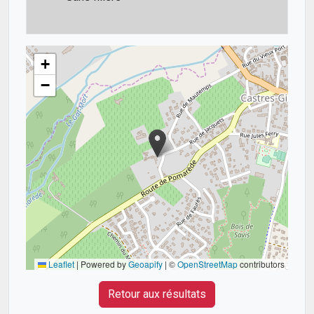
+
−
Leaflet
|
Powered by
Geoapify
| ©
OpenStreetMap
contributors
Retour aux résultats