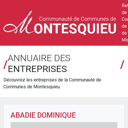
Ret
de 
Co
de
de
Mo
ANNUAIRE DES
/
/
ENTREPRISES
Découvrez les entreprises de la Communauté de
Communes de Montesquieu.
ABADIE DOMINIQUE