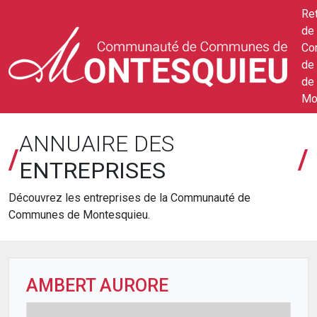
Ret
de 
Co
de
de
Mo
ANNUAIRE DES
/
/
ENTREPRISES
Découvrez les entreprises de la Communauté de
Communes de Montesquieu.
AMBERT AURORE